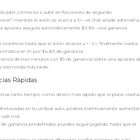
tiplicador comienza a subir en fracciones de segundo.
reve!” mientras el avión se acerca a 3×—el chat añade adrenalina.
era apuesta asegura automáticamente $0.85—una ganancia
mantiene hasta que el avión alcanza 4 × – 5 ×; finalmente crasha
utomática en 5× por $4.80 de ganancia.
menos de tres minutos con $5 de ganancia sobre una apuesta d
a otra ronda más tarde.
ias Rápidas
drenar tanto tiempo como dinero más rápido que el plane crasha:
ortunadas en tu umbral auto, podrías instintivamente aumentar
salir mal.
 de ganancia predefinidas, puedes seguir jugando hasta que el
in conocer cómo se sienten diferentes configuraciones de auto