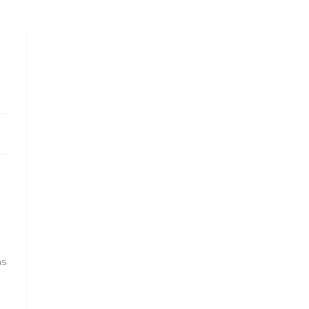
ABOUT
VIDEO
PHOTO
CONTACT
as