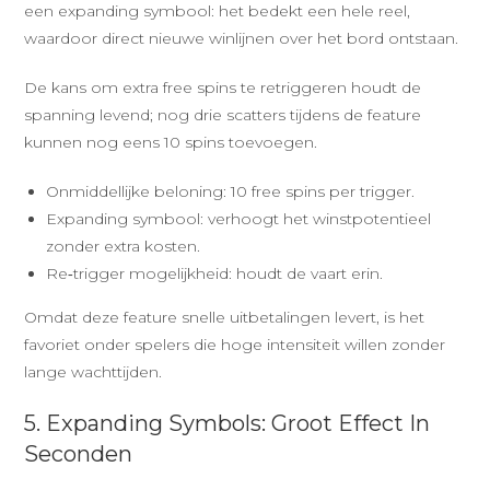
een expanding symbool: het bedekt een hele reel,
waardoor direct nieuwe winlijnen over het bord ontstaan.
De kans om extra free spins te retriggeren houdt de
spanning levend; nog drie scatters tijdens de feature
kunnen nog eens 10 spins toevoegen.
Onmiddellijke beloning: 10 free spins per trigger.
Expanding symbool: verhoogt het winstpotentieel
zonder extra kosten.
Re‑trigger mogelijkheid: houdt de vaart erin.
Omdat deze feature snelle uitbetalingen levert, is het
favoriet onder spelers die hoge intensiteit willen zonder
lange wachttijden.
5. Expanding Symbols: Groot Effect In
Seconden