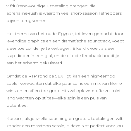
vijfduizend‑voudige uitbetaling brengen; die
adrenaline‑rush is waarom veel short‑session liefhebbers
blijven terugkomen.
Het thema van het oude Egypte, tot leven gebracht door
levendige graphics en een dramatische soundtrack, voegt
sfeer toe zonder je te vertragen. Elke klik voelt als een
stap dieper in een graf, en de directe feedback houdt je
aan het scherm gekluisterd.
Omdat de RTP rond de 96% ligt, kan een high‑tempo
speler verwachten dat elke paar spins een mix van kleine
winsten en af en toe grote hits zal opleveren. Je zult niet
lang wachten op stiltes—elke spin is een puls van
potentieel.
Kortom, als je snelle spanning en grote uitbetalingen wilt
zonder een marathon sessie, is deze slot perfect voor jou.