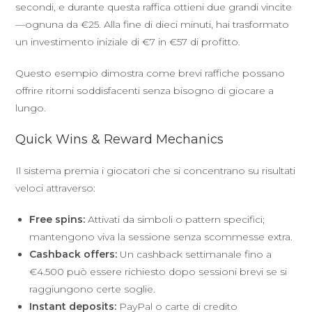
secondi, e durante questa raffica ottieni due grandi vincite
—ognuna da €25. Alla fine di dieci minuti, hai trasformato
un investimento iniziale di €7 in €57 di profitto.
Questo esempio dimostra come brevi raffiche possano
offrire ritorni soddisfacenti senza bisogno di giocare a
lungo.
Quick Wins & Reward Mechanics
Il sistema premia i giocatori che si concentrano su risultati
veloci attraverso:
Free spins:
Attivati da simboli o pattern specifici;
mantengono viva la sessione senza scommesse extra.
Cashback offers:
Un cashback settimanale fino a
€4.500 può essere richiesto dopo sessioni brevi se si
raggiungono certe soglie.
Instant deposits:
PayPal o carte di credito