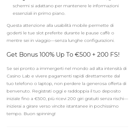
schermi si adattano per mantenere le informazioni
essenziali in primo piano.
Questa attenzione alla usabilità mobile permette di
goderti le tue slot preferite durante le pause caffè o
mentre sei in viaggio—senza lunghe configurazioni.
Get Bonus 100% Up To €500 + 200 FS!
Se sei pronto a immergerti nel mondo ad alta intensità di
Casino Lab e vivere pagamenti rapidi direttamente dal
tuo telefono o laptop, non perdere la generosa offerta di
benvenuto. Registrati oggi e raddoppia il tuo deposito
iniziale fino a €500, più ricevi 200 giri gratuiti senza rischi—
inizierai a girare verso vincite istantanee in pochissimo
tempo. Buon spinning!