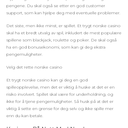
pengene. Du skal også se etter en god customer
support, som kan hjelpe deg med eventuelle problemer.
Det siste, men ikke minst, er spillet. Et trygt norske casino
skal ha et bredt utvalg av spil, inkludert de mest populære
spillene som blackjack, roulette og poker. De skal også
ha en god bonusekonomi, som kan gi deg ekstra
pengemuligheter.
Velg det rette norske casino
Et trygt norske casino kan gi deg en god
spilleopplevelse, men det er viktig å huske at det er en
risiko involvert. Spillet skal være for underholdning, og
ikke for å tjene pengemuligheter. Så husk på at det er
viktig å sette en grense for deg selv og ikke spille mer
enn du kan betale.