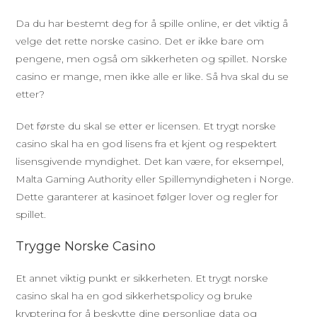
Da du har bestemt deg for å spille online, er det viktig å
velge det rette norske casino. Det er ikke bare om
pengene, men også om sikkerheten og spillet. Norske
casino er mange, men ikke alle er like. Så hva skal du se
etter?
Det første du skal se etter er licensen. Et trygt norske
casino skal ha en god lisens fra et kjent og respektert
lisensgivende myndighet. Det kan være, for eksempel,
Malta Gaming Authority eller Spillemyndigheten i Norge.
Dette garanterer at kasinoet følger lover og regler for
spillet.
Trygge Norske Casino
Et annet viktig punkt er sikkerheten. Et trygt norske
casino skal ha en god sikkerhetspolicy og bruke
kryptering for å beskytte dine personlige data og