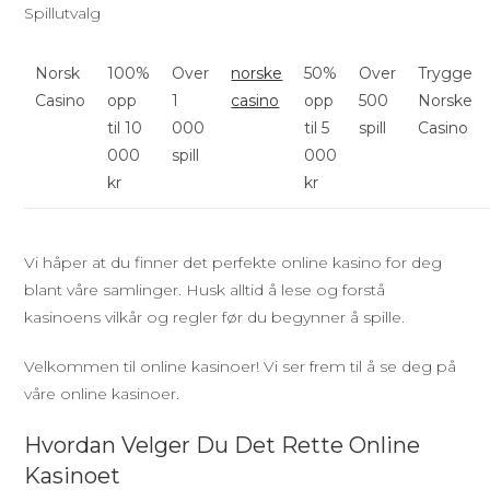
Spillutvalg
Norsk
100%
Over
norske
50%
Over
Trygge
Casino
opp
1
casino
opp
500
Norske
til 10
000
til 5
spill
Casino
000
spill
000
kr
kr
Vi håper at du finner det perfekte online kasino for deg
blant våre samlinger. Husk alltid å lese og forstå
kasinoens vilkår og regler før du begynner å spille.
Velkommen til online kasinoer! Vi ser frem til å se deg på
våre online kasinoer.
Hvordan Velger Du Det Rette Online
Kasinoet