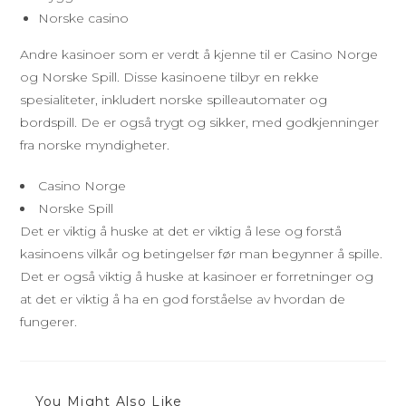
Norske casino
Andre kasinoer som er verdt å kjenne til er Casino Norge
og Norske Spill. Disse kasinoene tilbyr en rekke
spesialiteter, inkludert norske spilleautomater og
bordspill. De er også trygt og sikker, med godkjenninger
fra norske myndigheter.
Casino Norge
Norske Spill
Det er viktig å huske at det er viktig å lese og forstå
kasinoens vilkår og betingelser før man begynner å spille.
Det er også viktig å huske at kasinoer er forretninger og
at det er viktig å ha en god forståelse av hvordan de
fungerer.
You Might Also Like