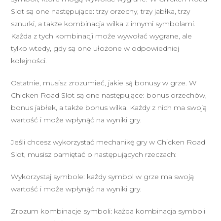
Slot są one następujące: trzy orzechy, trzy jabłka, trzy
sznurki, a także kombinacja wilka z innymi symbolami.
Każda z tych kombinacji może wywołać wygrane, ale
tylko wtedy, gdy są one ułożone w odpowiedniej
kolejności.
Ostatnie, musisz zrozumieć, jakie są bonusy w grze. W
Chicken Road Slot są one następujące: bonus orzechów,
bonus jabłek, a także bonus wilka. Każdy z nich ma swoją
wartość i może wpłynąć na wyniki gry.
Jeśli chcesz wykorzystać mechanikę gry w Chicken Road
Slot, musisz pamiętać o następujących rzeczach:
Wykorzystaj symbole: każdy symbol w grze ma swoją
wartość i może wpłynąć na wyniki gry.
Zrozum kombinacje symboli: każda kombinacja symboli