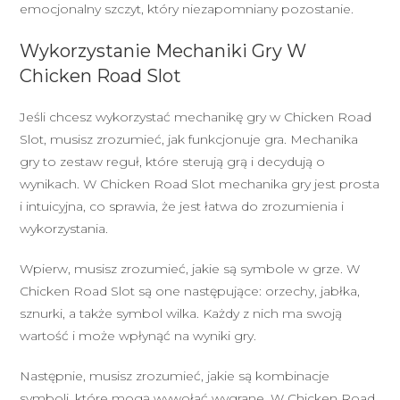
emocjonalny szczyt, który niezapomniany pozostanie.
Wykorzystanie Mechaniki Gry W
Chicken Road Slot
Jeśli chcesz wykorzystać mechanikę gry w Chicken Road
Slot, musisz zrozumieć, jak funkcjonuje gra. Mechanika
gry to zestaw reguł, które sterują grą i decydują o
wynikach. W Chicken Road Slot mechanika gry jest prosta
i intuicyjna, co sprawia, że jest łatwa do zrozumienia i
wykorzystania.
Wpierw, musisz zrozumieć, jakie są symbole w grze. W
Chicken Road Slot są one następujące: orzechy, jabłka,
sznurki, a także symbol wilka. Każdy z nich ma swoją
wartość i może wpłynąć na wyniki gry.
Następnie, musisz zrozumieć, jakie są kombinacje
symboli, które mogą wywołać wygrane. W Chicken Road