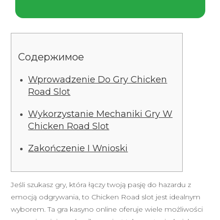
Содержимое
Wprowadzenie Do Gry Chicken
Road Slot
Wykorzystanie Mechaniki Gry W
Chicken Road Slot
Zakończenie I Wnioski
Jeśli szukasz gry, która łączy twoją pasję do hazardu z
emocją odgrywania, to Chicken Road slot jest idealnym
wyborem. Ta gra kasyno online oferuje wiele możliwości