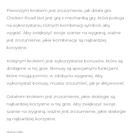
Pierwszym krokiem jest zrozumienie, jak działa gra.
Chicken Road slot jest grą z mechaniką gry, która polega
na wykorzystaniu różnych kombinacji symboli, aby
wygrać. Aby zwiększyć swoje szanse na wygraną, ważne
jest zrozumienie, jakie kombinacje są najbardziej
korzystne.
Kolejnym krokiem jest wykorzystanie bonusów, które są
dostępne w tej grze. Bonusy są specjalnymi funkcjami,
które mogą pomóc w zdobyciu wygranej. Aby
wykorzystać bonusy, musisz zrozumieć, jak je aktywować.
Ostatnim krokiem jest zrozumienie, jakie strategie są
najbardziej korzystne w tej grze. Aby zwiększyć swoje
szanse na wygraną, ważne jest zrozumienie, jakie strategie
są najbardziej korzystne.
Wnioski: