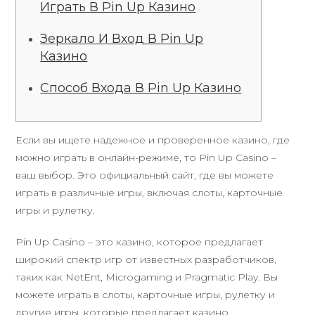
Играть В Pin Up Казино
Зеркало И Вход В Pin Up
Казино
Способ Входа В Pin Up Казино
Если вы ищете надежное и проверенное казино, где
можно играть в онлайн-режиме, то Pin Up Casino –
ваш выбор. Это официальный сайт, где вы можете
играть в различные игры, включая слоты, карточные
игры и рулетку.
Pin Up Casino – это казино, которое предлагает
широкий спектр игр от известных разработчиков,
таких как NetEnt, Microgaming и Pragmatic Play. Вы
можете играть в слоты, карточные игры, рулетку и
другие игры, которые предлагает казино.