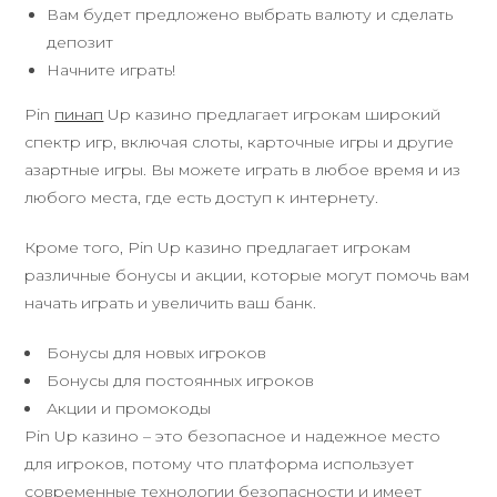
Вам будет предложено выбрать валюту и сделать
депозит
Начните играть!
Pin
пинап
Up казино предлагает игрокам широкий
спектр игр, включая слоты, карточные игры и другие
азартные игры. Вы можете играть в любое время и из
любого места, где есть доступ к интернету.
Кроме того, Pin Up казино предлагает игрокам
различные бонусы и акции, которые могут помочь вам
начать играть и увеличить ваш банк.
Бонусы для новых игроков
Бонусы для постоянных игроков
Акции и промокоды
Pin Up казино – это безопасное и надежное место
для игроков, потому что платформа использует
современные технологии безопасности и имеет