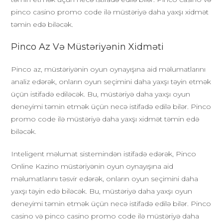
pinco casino promo code ilə müstəriyə daha yaxşı xidmət
təmin edə biləcək.
Pinco Az Və Müstəriyənin Xidməti
Pinco az, müstəriyənin oyun oynayışına aid məlumatlarını
analiz edərək, onların oyun seçimini daha yaxşı təyin etmək
üçün istifadə ediləcək. Bu, müstəriyə daha yaxşı oyun
deneyimi təmin etmək üçün necə istifadə edilə bilər. Pinco
promo code ilə müstəriyə daha yaxşı xidmət təmin edə
biləcək.
Inteligent məlumat sistemindən istifadə edərək, Pinco
Online Kazino müstəriyənin oyun oynayışına aid
məlumatlarını təsvir edərək, onların oyun seçimini daha
yaxşı təyin edə biləcək. Bu, müstəriyə daha yaxşı oyun
deneyimi təmin etmək üçün necə istifadə edilə bilər. Pinco
casino və pinco casino promo code ilə müstəriyə daha