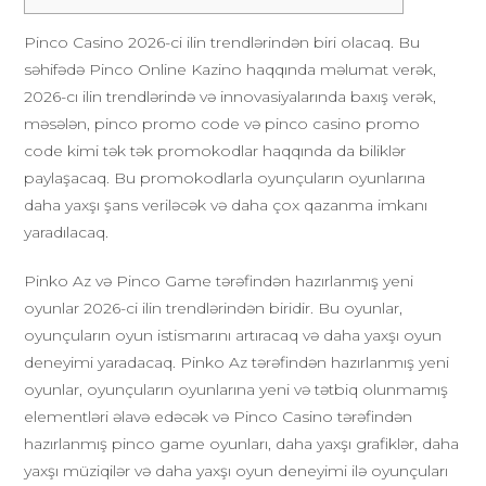
Pinco Casino 2026-ci ilin trendlərindən biri olacaq. Bu
səhifədə Pinco Online Kazino haqqında məlumat verək,
2026-cı ilin trendlərində və innovasiyalarında baxış verək,
məsələn, pinco promo code və pinco casino promo
code kimi tək tək promokodlar haqqında da biliklər
paylaşacaq. Bu promokodlarla oyunçuların oyunlarına
daha yaxşı şans veriləcək və daha çox qazanma imkanı
yaradılacaq.
Pinko Az və Pinco Game tərəfindən hazırlanmış yeni
oyunlar 2026-ci ilin trendlərindən biridir. Bu oyunlar,
oyunçuların oyun istismarını artıracaq və daha yaxşı oyun
deneyimi yaradacaq. Pinko Az tərəfindən hazırlanmış yeni
oyunlar, oyunçuların oyunlarına yeni və tətbiq olunmamış
elementləri əlavə edəcək və Pinco Casino tərəfindən
hazırlanmış pinco game oyunları, daha yaxşı grafiklər, daha
yaxşı müziqilər və daha yaxşı oyun deneyimi ilə oyunçuları