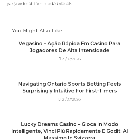
yaxşı xidmət təmin edə biləcək.
You Might Also Like
Vegasino – Ação Rápida Em Casino Para
Jogadores De Alta Intensidade
31/07/2026
Navigating Ontario Sports Betting Feels
Surprisingly Intuitive For First-Timers
21/07/2026
Lucky Dreams Casino – Gioca In Modo
Intelligente, Vinci Più Rapidamente E Goditi Al
Massimo In Svizzera