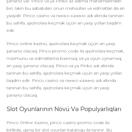
şansınız var. Pinco və ya Pinko az adımla mənəmlərindən
biri, lakin bu səbəbdən onun məhsulları və xidmətləri də ən
yaxşıdir. Pinco casino və пинко казино adı altında tanınan
bu səhifə, qazinolara keçmək üçün ən yaxşı yolları təqdim
edir.
Pinco online kazino, qazinolara keçmək üçün ən yaxşı
şansınız olacaq. Pinco promo code ilə qazinolara keçmək,
məzmunu və xidmətlərinə baxmaq, və ya oyun oynamaq,
ən yaxşı şansınız olacaq. Pinco və ya Pinko adı altında
tanınan bu səhifə, qazinolara keçmək üçün ən yaxşı yolları
təqdim edir. Pinco casino və пинко казино adı altında
tanınan bu səhifə, qazinolara keçmək üçün ən yaxşı
şansınız olacaq.
Slot Oyunlarının Növü Və Populyarlıqları
Pinco Online Kazino, pinco casino promo code ilə
birlikdə, geniş bir slot oyunları kataloqu ilə tanınır. Bu