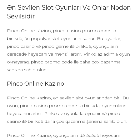
Ən Sevilen Slot Oyunları Və Onlar Nədən
Sevilsidir
Pinco Online Kazino, pinco casino promo code ilə
birlikdə, ən populyar slot oyunlarını sunur. Bu oyunlar,
pinco casino və pinco game ilə birlikdə, oyunçuların
dərəcədə heyecanı və mənzili artırır. Pinko az adımla oyun
oynayaraq, pinco promo code ilə daha çox qazanma
şansına sahib olun.
Pinco Online Kazino
Pinco Online Kazino, ən sevilen slot oyunlarından biri. Bu
oyun, pinco casino promo code ilə birlikdə, oyunçuların
heyecanını artırır. Pinko az oyunlarla oynanır və pinco
casino ilə birlikdə daha çox qazanma şansına sahib olun.
Pinco Online Kazino, oyunçuların dərəcədə heyecanını