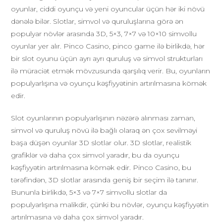
oyunlar, ciddi oyunçu və yeni oyuncular üçün hər iki növü
dənələ bilər. Slotlar, simvol və quruluşlarına görə ən
populyar növlər arasında 3D, 5×3, 7×7 və 10×10 simvollu
oyunlar yer alır. Pinco Casino, pinco game ilə birlikdə, hər
bir slot oyunu üçün ayrı ayrı quruluş və simvol strukturları
ilə müraciət etmək mövzusunda qarşılıq verir. Bu, oyunların
populyarlışına və oyunçu kəşfiyyətinin artırılmasına kömək
edir.
Slot oyunlarının populyarlışının nəzərə alınması zaman,
simvol və quruluş növü ilə bağlı olaraq ən çox sevilməyi
başa düşən oyunlar 3D slotlar olur. 3D slotlar, realistik
grafiklər və daha çox simvol yaradır, bu da oyunçu
kəşfiyyətin artırılmasına kömək edir. Pinco Casino, bu
tərəfindən, 3D slotlar arasında geniş bir seçim ilə tanınır.
Bununla birlikdə, 5×3 və 7×7 simvollu slotlar da
populyarlışına malikdir, çünki bu növlər, oyunçu kəşfiyyətin
artırılmasına və daha çox simvol yaradır.