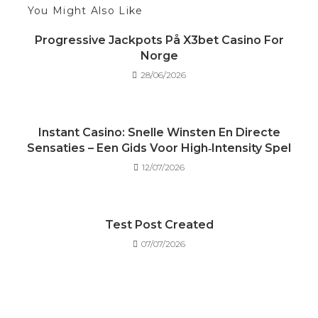
You Might Also Like
Progressive Jackpots På X3bet Casino For
Norge
28/06/2026
Instant Casino: Snelle Winsten En Directe
Sensaties – Een Gids Voor High‑Intensity Spel
12/07/2026
Test Post Created
07/07/2026