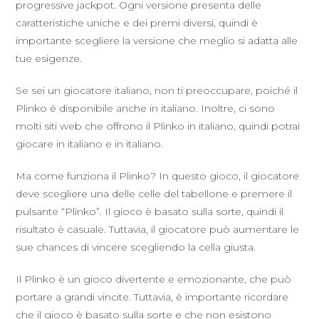
progressive jackpot. Ogni versione presenta delle
caratteristiche uniche e dei premi diversi, quindi è
importante scegliere la versione che meglio si adatta alle
tue esigenze.
Se sei un giocatore italiano, non ti preoccupare, poiché il
Plinko è disponibile anche in italiano. Inoltre, ci sono
molti siti web che offrono il Plinko in italiano, quindi potrai
giocare in italiano e in italiano.
Ma come funziona il Plinko? In questo gioco, il giocatore
deve scegliere una delle celle del tabellone e premere il
pulsante “Plinko”. Il gioco è basato sulla sorte, quindi il
risultato è casuale. Tuttavia, il giocatore può aumentare le
sue chances di vincere scegliendo la cella giusta.
Il Plinko è un gioco divertente e emozionante, che può
portare a grandi vincite. Tuttavia, è importante ricordare
che il gioco è basato sulla sorte e che non esistono