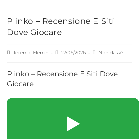
JEREMIE FLEMIN
MENU
Plinko – Recensione E Siti
Dove Giocare
Jeremie Flemin
27/06/2026
Non classé
Plinko – Recensione E Siti Dove
Giocare
▶️