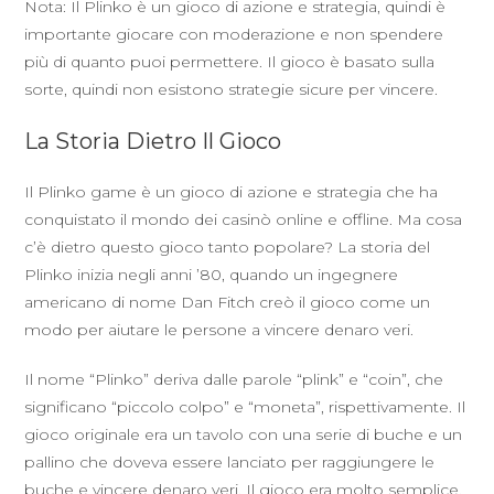
Nota: Il Plinko è un gioco di azione e strategia, quindi è
importante giocare con moderazione e non spendere
più di quanto puoi permettere. Il gioco è basato sulla
sorte, quindi non esistono strategie sicure per vincere.
La Storia Dietro Il Gioco
Il Plinko game è un gioco di azione e strategia che ha
conquistato il mondo dei casinò online e offline. Ma cosa
c’è dietro questo gioco tanto popolare? La storia del
Plinko inizia negli anni ’80, quando un ingegnere
americano di nome Dan Fitch creò il gioco come un
modo per aiutare le persone a vincere denaro veri.
Il nome “Plinko” deriva dalle parole “plink” e “coin”, che
significano “piccolo colpo” e “moneta”, rispettivamente. Il
gioco originale era un tavolo con una serie di buche e un
pallino che doveva essere lanciato per raggiungere le
buche e vincere denaro veri. Il gioco era molto semplice,