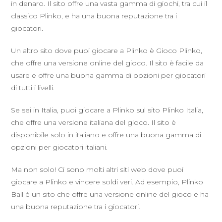
in denaro. Il sito offre una vasta gamma di giochi, tra cui il
classico Plinko, e ha una buona reputazione tra i
giocatori.
Un altro sito dove puoi giocare a Plinko è Gioco Plinko,
che offre una versione online del gioco. Il sito è facile da
usare e offre una buona gamma di opzioni per giocatori
di tutti i livelli.
Se sei in Italia, puoi giocare a Plinko sul sito Plinko Italia,
che offre una versione italiana del gioco. Il sito è
disponibile solo in italiano e offre una buona gamma di
opzioni per giocatori italiani.
Ma non solo! Ci sono molti altri siti web dove puoi
giocare a Plinko e vincere soldi veri. Ad esempio, Plinko
Ball è un sito che offre una versione online del gioco e ha
una buona reputazione tra i giocatori.