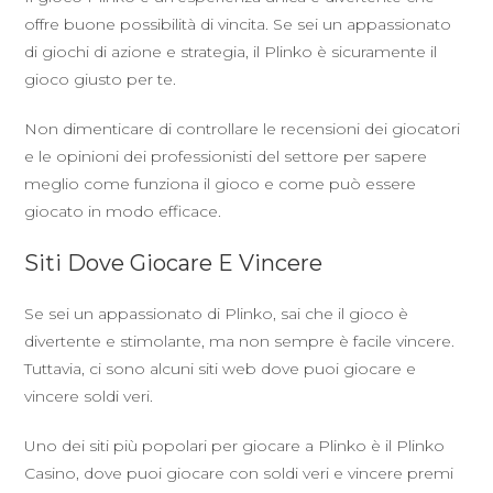
offre buone possibilità di vincita. Se sei un appassionato
di giochi di azione e strategia, il Plinko è sicuramente il
gioco giusto per te.
Non dimenticare di controllare le recensioni dei giocatori
e le opinioni dei professionisti del settore per sapere
meglio come funziona il gioco e come può essere
giocato in modo efficace.
Siti Dove Giocare E Vincere
Se sei un appassionato di Plinko, sai che il gioco è
divertente e stimolante, ma non sempre è facile vincere.
Tuttavia, ci sono alcuni siti web dove puoi giocare e
vincere soldi veri.
Uno dei siti più popolari per giocare a Plinko è il Plinko
Casino, dove puoi giocare con soldi veri e vincere premi