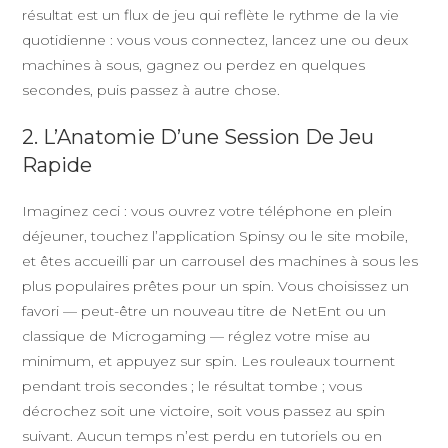
résultat est un flux de jeu qui reflète le rythme de la vie
quotidienne : vous vous connectez, lancez une ou deux
machines à sous, gagnez ou perdez en quelques
secondes, puis passez à autre chose.
2. L’Anatomie D’une Session De Jeu
Rapide
Imaginez ceci : vous ouvrez votre téléphone en plein
déjeuner, touchez l’application Spinsy ou le site mobile,
et êtes accueilli par un carrousel des machines à sous les
plus populaires prêtes pour un spin. Vous choisissez un
favori — peut-être un nouveau titre de NetEnt ou un
classique de Microgaming — réglez votre mise au
minimum, et appuyez sur spin. Les rouleaux tournent
pendant trois secondes ; le résultat tombe ; vous
décrochez soit une victoire, soit vous passez au spin
suivant. Aucun temps n’est perdu en tutoriels ou en