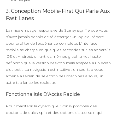
est négatif.
3. Conception Mobile‑First Qui Parle Aux
Fast‑Lanes
La mise en page responsive de Spinsy signifie que vous
n’avez jamais besoin de télécharger un logiciel séparé
pour profiter de l’expérience complète. L’interface
mobile se charge en quelques secondes sur les appareils
iOS et Android, offrant les mêmes graphismes haute
définition que la version desktop mais adaptée à un écran
plus petit. La navigation est intuitive : un seul tap vous
amène à l’écran de sélection des machines à sous, un
autre tap lance les rouleaux.
Fonctionnalités D’Accès Rapide
Pour maintenir la dynamique, Spinsy propose des
boutons de quick‑spin et des options d’auto‑spin qui