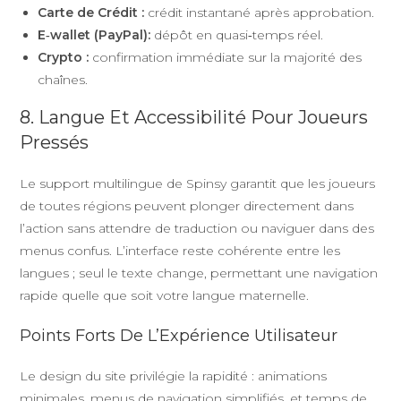
Carte de Crédit :
crédit instantané après approbation.
E‑wallet (PayPal):
dépôt en quasi‑temps réel.
Crypto :
confirmation immédiate sur la majorité des
chaînes.
8. Langue Et Accessibilité Pour Joueurs
Pressés
Le support multilingue de Spinsy garantit que les joueurs
de toutes régions peuvent plonger directement dans
l’action sans attendre de traduction ou naviguer dans des
menus confus. L’interface reste cohérente entre les
langues ; seul le texte change, permettant une navigation
rapide quelle que soit votre langue maternelle.
Points Forts De L’Expérience Utilisateur
Le design du site privilégie la rapidité : animations
minimales, menus de navigation simplifiés, et temps de