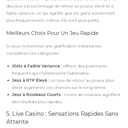
des jeux à pourcentage de retour au joueur élevé et à
faible variance, ce qui signifie que les gains surviennent
plus fréquemment, même s’ils sont plus petits.
Meilleurs Choix Pour Un Jeu Rapide
Si vous recherchez une gratification instantanée,
considérez ces catégories :
Slots à Faible Variance :
offrent des paiements
fréquents qui maintiennent l’adrénaline.
Jeux à RTP Élevé :
un taux de retour au joueur plus
élevé augmente vos chances sur le long terme.
Jeux à Rouleaux Courts :
moins de rouleaux signifient
des résultats plus rapides.
5. Live Casino : Sensations Rapides Sans
Attente