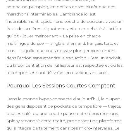
adrenaline‑pumping, en petites doses plutôt que des
marathons interminables. L’ambiance ici est
indéniablement rapide : une touche de couleurs vives, un
éclat de lumières clignotantes, et un appel clair à l’action
qui dit « jouer maintenant ». La prise en charge
multilingue du site — anglais, allemand, français, turc, et
plus — signifie que vous pouvez plonger directement
dans l’action sans attendre la traduction. C’est un endroit
où la concentration de l’utilisateur est respectée et où les
récompenses sont délivrées en quelques instants.
Pourquoi Les Sessions Courtes Comptent
Dans le monde hyper‑connecté d’aujourd’hui, la plupart
des gens disposent de pockets de temps libre — trajets,
pauses café, ou une courte pause entre deux réunions.
Spinsy reconnaît cette réalité, proposant une plateforme
qui s’intègre parfaitement dans ces micro‑intervalles. Le