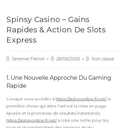
JEREMIE FLEMIN
MENU
Spinsy Casino – Gains
Rapides & Action De Slots
Express
Jeremie Flemin
28/06/2026
Non classé
1. Une Nouvelle Approche Du Gaming
Rapide
Lorsque vous accédez à
https://spinsyonline-fr.net/
, la
première chose qui attire l’œil est la mise en page
épurée et la promesse de résultats instantanés.
https://spinsyonline-fr.net/
a créé une niche pour les
joueurs qui recherchent des sessions de jeu