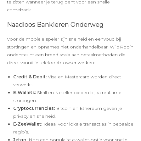
te zitten wanneer je terug bent voor een snelle
comeback.
Naadloos Bankieren Onderweg
Voor de mobiele speler zijn snelheid en eenvoud bij
stortingen en opnames niet onderhandelbaar. Wild Robin
ondersteunt een breed scala aan betaalmethoden die
direct vanuit je telefoonbrowser werken:
Credit & Debit:
Visa en Mastercard worden direct
verwerkt.
E‑Wallets:
Skrill en Neteller bieden bijna real‑time
stortingen.
Cryptocurrencies:
Bitcoin en Ethereum geven je
privacy en snelheid.
E‑ZeeWallet:
Ideaal voor lokale transacties in bepaalde
regio’s.
Jeton:
Nog een populaire e‑wallet-optie voor snelle