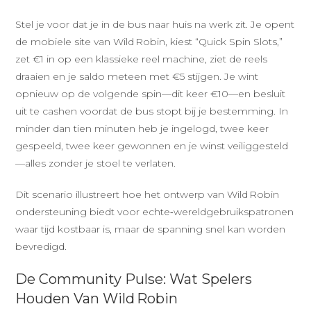
Stel je voor dat je in de bus naar huis na werk zit. Je opent
de mobiele site van Wild Robin, kiest “Quick Spin Slots,”
zet €1 in op een klassieke reel machine, ziet de reels
draaien en je saldo meteen met €5 stijgen. Je wint
opnieuw op de volgende spin—dit keer €10—en besluit
uit te cashen voordat de bus stopt bij je bestemming. In
minder dan tien minuten heb je ingelogd, twee keer
gespeeld, twee keer gewonnen en je winst veiliggesteld
—alles zonder je stoel te verlaten.
Dit scenario illustreert hoe het ontwerp van Wild Robin
ondersteuning biedt voor echte‑wereldgebruikspatronen
waar tijd kostbaar is, maar de spanning snel kan worden
bevredigd.
De Community Pulse: Wat Spelers
Houden Van Wild Robin