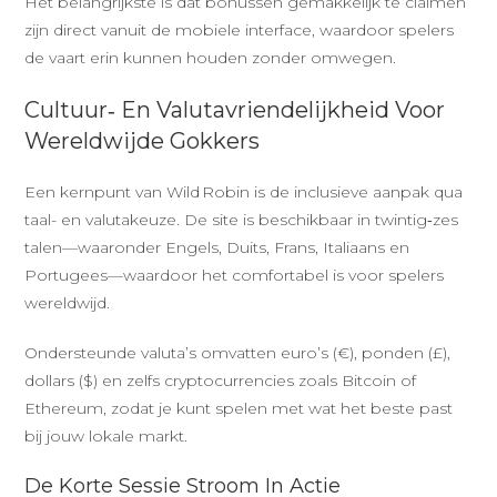
Het belangrijkste is dat bonussen gemakkelijk te claimen
zijn direct vanuit de mobiele interface, waardoor spelers
de vaart erin kunnen houden zonder omwegen.
Cultuur‑ En Valutavriendelijkheid Voor
Wereldwijde Gokkers
Een kernpunt van Wild Robin is de inclusieve aanpak qua
taal- en valutakeuze. De site is beschikbaar in twintig‑zes
talen—waaronder Engels, Duits, Frans, Italiaans en
Portugees—waardoor het comfortabel is voor spelers
wereldwijd.
Ondersteunde valuta’s omvatten euro’s (€), ponden (£),
dollars ($) en zelfs cryptocurrencies zoals Bitcoin of
Ethereum, zodat je kunt spelen met wat het beste past
bij jouw lokale markt.
De Korte Sessie Stroom In Actie