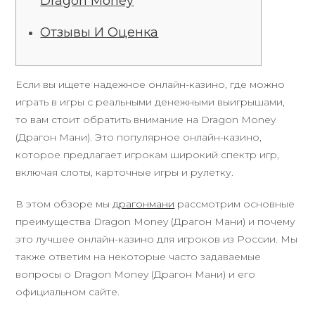
Dragon Money
Отзывы И Оценка
Если вы ищете надежное онлайн-казино, где можно
играть в игры с реальными денежными выигрышами,
то вам стоит обратить внимание на Dragon Money
(Драгон Мани). Это популярное онлайн-казино,
которое предлагает игрокам широкий спектр игр,
включая слоты, карточные игры и рулетку.
В этом обзоре мы
драгонмани
рассмотрим основные
преимущества Dragon Money (Драгон Мани) и почему
это лучшее онлайн-казино для игроков из России. Мы
также ответим на некоторые часто задаваемые
вопросы о Dragon Money (Драгон Мани) и его
официальном сайте.