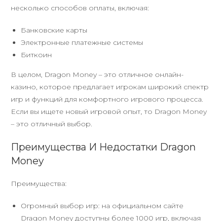
несколько способов оплаты, включая:
Банковские карты
Электронные платежные системы
Биткоин
В целом, Dragon Money – это отличное онлайн-
казино, которое предлагает игрокам широкий спектр
игр и функций для комфортного игрового процесса.
Если вы ищете новый игровой опыт, то Dragon Money
– это отличный выбор.
Преимущества И Недостатки Dragon
Money
Преимущества:
Огромный выбор игр: на официальном сайте
Dragon Money доступны более 1000 игр, включая