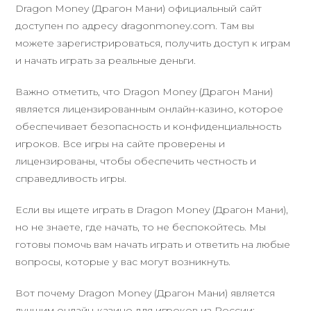
Dragon Money (Драгон Мани) официальный сайт
доступен по адресу dragonmoney.com. Там вы
можете зарегистрироваться, получить доступ к играм
и начать играть за реальные деньги.
Важно отметить, что Dragon Money (Драгон Мани)
является лицензированным онлайн-казино, которое
обеспечивает безопасность и конфиденциальность
игроков. Все игры на сайте проверены и
лицензированы, чтобы обеспечить честность и
справедливость игры.
Если вы ищете играть в Dragon Money (Драгон Мани),
но не знаете, где начать, то не беспокойтесь. Мы
готовы помочь вам начать играть и ответить на любые
вопросы, которые у вас могут возникнуть.
Вот почему Dragon Money (Драгон Мани) является
лучшим онлайн-казино для игроков из России: