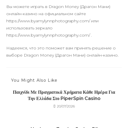
Вы можете играть в Dragon Money (Драгон Мани)
онлайн-казино на официальном сайте
https://www.byamylynnphotography.com/ или
использовать зеркало
https://www.byamylynnphotography.com/ .
Надеемся, что это поможет вам принять решение о
выборе Dragon Money (Драгон Мани) онлайн-казино.
You Might Also Like
Παιχνίδι Με Πραγματικά Χρήματα Κάθε Ημέρα Για
Την Ελλάδα Στο PiperSpin Casino
20/07/2026