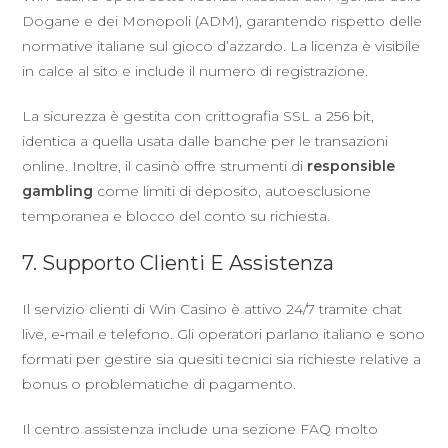
Dogane e dei Monopoli (ADM), garantendo rispetto delle
normative italiane sul gioco d’azzardo. La licenza è visibile
in calce al sito e include il numero di registrazione.
La sicurezza è gestita con crittografia SSL a 256 bit,
identica a quella usata dalle banche per le transazioni
online. Inoltre, il casinò offre strumenti di
responsible
gambling
come limiti di deposito, autoesclusione
temporanea e blocco del conto su richiesta.
7. Supporto Clienti E Assistenza
Il servizio clienti di Win Casino è attivo 24/7 tramite chat
live, e‑mail e telefono. Gli operatori parlano italiano e sono
formati per gestire sia quesiti tecnici sia richieste relative a
bonus o problematiche di pagamento.
Il centro assistenza include una sezione FAQ molto