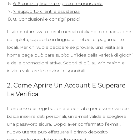
6. Sicurezza, licenza e gioco responsabile
7. Supporto clienti e assistenza
8. Conclusioni e consigli pratici
Il sito è ottimizzato per il mercato italiano, con traduzione
completa, supporto in lingua e metodi di pagamento
locali. Per chi vuole decidere se provare, una visita alla
home page può dare subito un’idea della varietà di giochi
e delle promozioni attive. Scopri di più su
win casino
e
inizia a valutare le opzioni disponibili.
2. Come Aprire Un Account E Superare
La Verifica
Il processo di registrazione è pensato per essere veloce:
basta inserire dati personali, un’e‑mail valida e scegliere
una password sicura. Dopo aver confermato l’e‑mail, il
nuovo utente può effettuare il primo deposito
scegliendo uno dei metodi proposti.