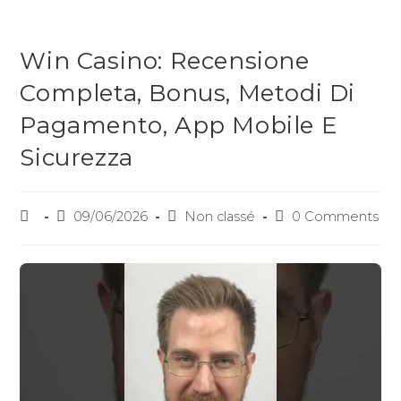
JEREMIE FLEMIN
MENU
Win Casino: Recensione
Completa, Bonus, Metodi Di
Pagamento, App Mobile E
Sicurezza
09/06/2026
Non classé
0 Comments